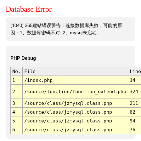
Database Error
(1040) 365建站错误警告：连接数据库失败，可能的原
因：1、数据库密码不对; 2、mysql未启动。
PHP Debug
No.
File
Line
1
/index.php
14
2
/source/function/function_extend.php
324
3
/source/class/jzmysql.class.php
211
4
/source/class/jzmysql.class.php
62
5
/source/class/jzmysql.class.php
94
6
/source/class/jzmysql.class.php
76