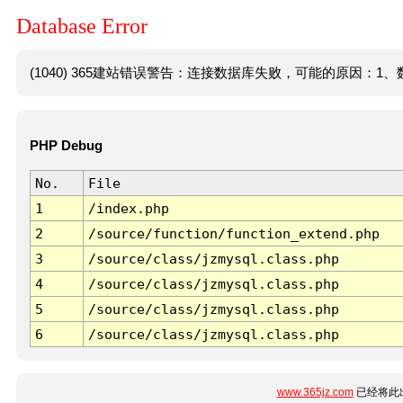
Database Error
(1040) 365建站错误警告：连接数据库失败，可能的原因：1、数
PHP Debug
No.
File
1
/index.php
2
/source/function/function_extend.php
3
/source/class/jzmysql.class.php
4
/source/class/jzmysql.class.php
5
/source/class/jzmysql.class.php
6
/source/class/jzmysql.class.php
www.365jz.com
已经将此