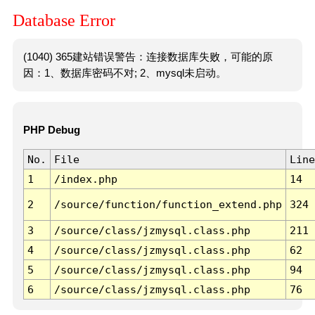
Database Error
(1040) 365建站错误警告：连接数据库失败，可能的原
因：1、数据库密码不对; 2、mysql未启动。
PHP Debug
No.
File
Line
1
/index.php
14
2
/source/function/function_extend.php
324
3
/source/class/jzmysql.class.php
211
4
/source/class/jzmysql.class.php
62
5
/source/class/jzmysql.class.php
94
6
/source/class/jzmysql.class.php
76