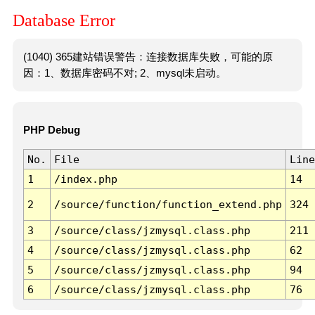
Database Error
(1040) 365建站错误警告：连接数据库失败，可能的原
因：1、数据库密码不对; 2、mysql未启动。
PHP Debug
No.
File
Line
1
/index.php
14
2
/source/function/function_extend.php
324
3
/source/class/jzmysql.class.php
211
4
/source/class/jzmysql.class.php
62
5
/source/class/jzmysql.class.php
94
6
/source/class/jzmysql.class.php
76