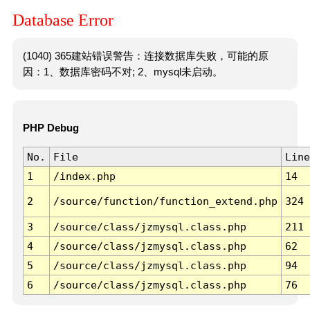
Database Error
(1040) 365建站错误警告：连接数据库失败，可能的原
因：1、数据库密码不对; 2、mysql未启动。
PHP Debug
No.
File
Line
1
/index.php
14
2
/source/function/function_extend.php
324
3
/source/class/jzmysql.class.php
211
4
/source/class/jzmysql.class.php
62
5
/source/class/jzmysql.class.php
94
6
/source/class/jzmysql.class.php
76