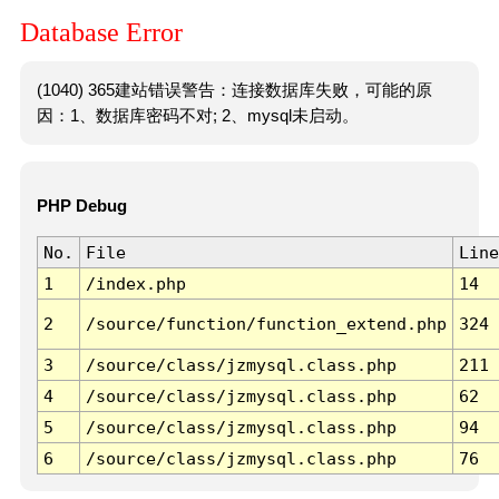
Database Error
(1040) 365建站错误警告：连接数据库失败，可能的原
因：1、数据库密码不对; 2、mysql未启动。
PHP Debug
No.
File
Line
1
/index.php
14
2
/source/function/function_extend.php
324
3
/source/class/jzmysql.class.php
211
4
/source/class/jzmysql.class.php
62
5
/source/class/jzmysql.class.php
94
6
/source/class/jzmysql.class.php
76