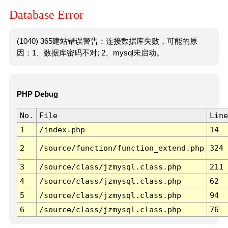
Database Error
(1040) 365建站错误警告：连接数据库失败，可能的原
因：1、数据库密码不对; 2、mysql未启动。
PHP Debug
No.
File
Line
1
/index.php
14
2
/source/function/function_extend.php
324
3
/source/class/jzmysql.class.php
211
4
/source/class/jzmysql.class.php
62
5
/source/class/jzmysql.class.php
94
6
/source/class/jzmysql.class.php
76