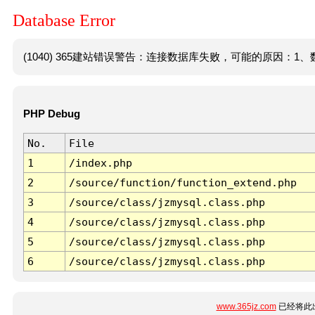
Database Error
(1040) 365建站错误警告：连接数据库失败，可能的原因：1、数
PHP Debug
No.
File
1
/index.php
2
/source/function/function_extend.php
3
/source/class/jzmysql.class.php
4
/source/class/jzmysql.class.php
5
/source/class/jzmysql.class.php
6
/source/class/jzmysql.class.php
www.365jz.com
已经将此