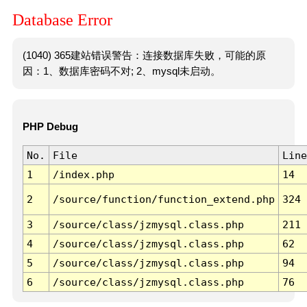
Database Error
(1040) 365建站错误警告：连接数据库失败，可能的原
因：1、数据库密码不对; 2、mysql未启动。
PHP Debug
No.
File
Line
1
/index.php
14
2
/source/function/function_extend.php
324
3
/source/class/jzmysql.class.php
211
4
/source/class/jzmysql.class.php
62
5
/source/class/jzmysql.class.php
94
6
/source/class/jzmysql.class.php
76