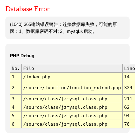
Database Error
(1040) 365建站错误警告：连接数据库失败，可能的原
因：1、数据库密码不对; 2、mysql未启动。
PHP Debug
No.
File
Line
1
/index.php
14
2
/source/function/function_extend.php
324
3
/source/class/jzmysql.class.php
211
4
/source/class/jzmysql.class.php
62
5
/source/class/jzmysql.class.php
94
6
/source/class/jzmysql.class.php
76