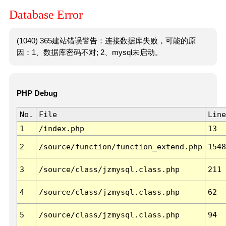
Database Error
(1040) 365建站错误警告：连接数据库失败，可能的原
因：1、数据库密码不对; 2、mysql未启动。
PHP Debug
No.
File
Line
1
/index.php
13
2
/source/function/function_extend.php
1548
3
/source/class/jzmysql.class.php
211
4
/source/class/jzmysql.class.php
62
5
/source/class/jzmysql.class.php
94