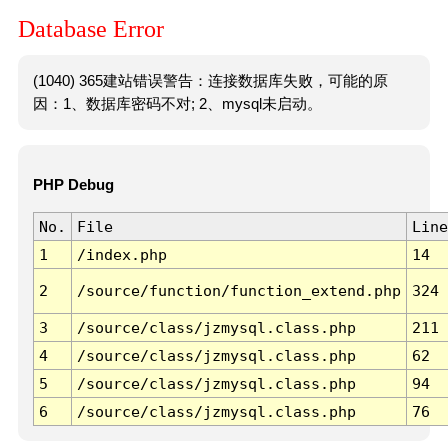
Database Error
(1040) 365建站错误警告：连接数据库失败，可能的原
因：1、数据库密码不对; 2、mysql未启动。
PHP Debug
No.
File
Line
1
/index.php
14
2
/source/function/function_extend.php
324
3
/source/class/jzmysql.class.php
211
4
/source/class/jzmysql.class.php
62
5
/source/class/jzmysql.class.php
94
6
/source/class/jzmysql.class.php
76