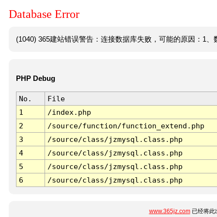
Database Error
(1040) 365建站错误警告：连接数据库失败，可能的原因：1、数
PHP Debug
No.
File
1
/index.php
2
/source/function/function_extend.php
3
/source/class/jzmysql.class.php
4
/source/class/jzmysql.class.php
5
/source/class/jzmysql.class.php
6
/source/class/jzmysql.class.php
www.365jz.com
已经将此