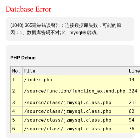
Database Error
(1040) 365建站错误警告：连接数据库失败，可能的原
因：1、数据库密码不对; 2、mysql未启动。
PHP Debug
No.
File
Line
1
/index.php
14
2
/source/function/function_extend.php
324
3
/source/class/jzmysql.class.php
211
4
/source/class/jzmysql.class.php
62
5
/source/class/jzmysql.class.php
94
6
/source/class/jzmysql.class.php
76