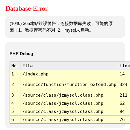
Database Error
(1040) 365建站错误警告：连接数据库失败，可能的原
因：1、数据库密码不对; 2、mysql未启动。
PHP Debug
No.
File
Line
1
/index.php
14
2
/source/function/function_extend.php
324
3
/source/class/jzmysql.class.php
211
4
/source/class/jzmysql.class.php
62
5
/source/class/jzmysql.class.php
94
6
/source/class/jzmysql.class.php
76