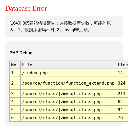
Database Error
(1040) 365建站错误警告：连接数据库失败，可能的原
因：1、数据库密码不对; 2、mysql未启动。
PHP Debug
No.
File
Line
1
/index.php
14
2
/source/function/function_extend.php
324
3
/source/class/jzmysql.class.php
211
4
/source/class/jzmysql.class.php
62
5
/source/class/jzmysql.class.php
94
6
/source/class/jzmysql.class.php
76