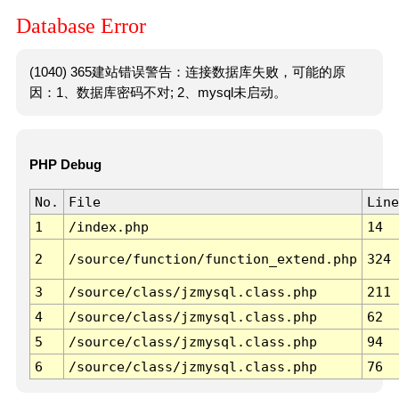
Database Error
(1040) 365建站错误警告：连接数据库失败，可能的原
因：1、数据库密码不对; 2、mysql未启动。
PHP Debug
No.
File
Line
1
/index.php
14
2
/source/function/function_extend.php
324
3
/source/class/jzmysql.class.php
211
4
/source/class/jzmysql.class.php
62
5
/source/class/jzmysql.class.php
94
6
/source/class/jzmysql.class.php
76