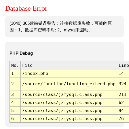
Database Error
(1040) 365建站错误警告：连接数据库失败，可能的原
因：1、数据库密码不对; 2、mysql未启动。
PHP Debug
No.
File
Line
1
/index.php
14
2
/source/function/function_extend.php
324
3
/source/class/jzmysql.class.php
211
4
/source/class/jzmysql.class.php
62
5
/source/class/jzmysql.class.php
94
6
/source/class/jzmysql.class.php
76