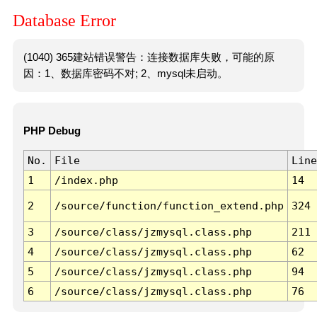
Database Error
(1040) 365建站错误警告：连接数据库失败，可能的原
因：1、数据库密码不对; 2、mysql未启动。
PHP Debug
No.
File
Line
1
/index.php
14
2
/source/function/function_extend.php
324
3
/source/class/jzmysql.class.php
211
4
/source/class/jzmysql.class.php
62
5
/source/class/jzmysql.class.php
94
6
/source/class/jzmysql.class.php
76