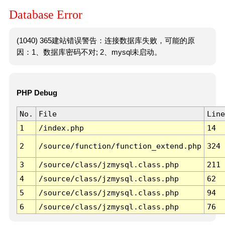
Database Error
(1040) 365建站错误警告：连接数据库失败，可能的原
因：1、数据库密码不对; 2、mysql未启动。
PHP Debug
No.
File
Line
1
/index.php
14
2
/source/function/function_extend.php
324
3
/source/class/jzmysql.class.php
211
4
/source/class/jzmysql.class.php
62
5
/source/class/jzmysql.class.php
94
6
/source/class/jzmysql.class.php
76