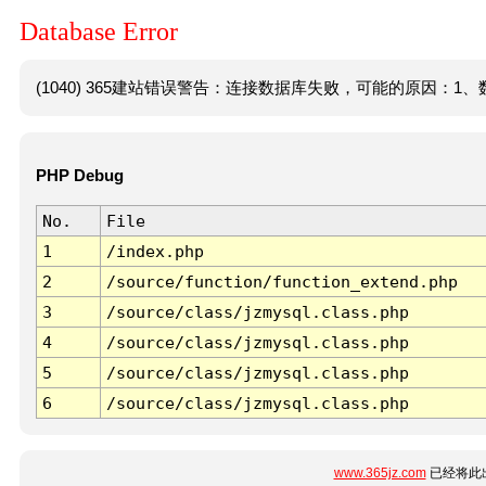
Database Error
(1040) 365建站错误警告：连接数据库失败，可能的原因：1、数
PHP Debug
No.
File
1
/index.php
2
/source/function/function_extend.php
3
/source/class/jzmysql.class.php
4
/source/class/jzmysql.class.php
5
/source/class/jzmysql.class.php
6
/source/class/jzmysql.class.php
www.365jz.com
已经将此